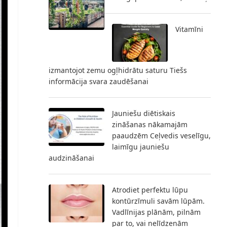
Vitamīni
izmantojot zemu ogļhidrātu saturu Tiešs
informācija svara zaudēšanai
Jauniešu diētiskais
zināšanas nākamajām
paaudzēm Ceļvedis veselīgu,
laimīgu jauniešu
audzināšanai
Atrodiet perfektu lūpu
kontūrzīmuli savām lūpām.
Vadlīnijas plānām, pilnām
par to, vai nelīdzenām