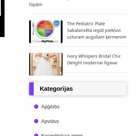
lūpām
The Pediatric Plate
Sabalansēta iegūt piekļuvi
uzturam augošam ķermenim
Ivory Whispers Bridal Chic
Delight modernai līgavai
Kategorijas
Apģērbs
Apvidus
Kosmētiskais grims