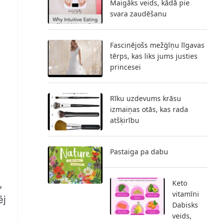
Maigāks veids, kādā pie
svara zaudēšanu
Fascinējošs mežģīņu līgavas
tērps, kas liks jums justies
princesei
Rīku uzdevums krāsu
izmaiņas otās, kas rada
atšķirību
Pastaiga pa dabu
,
Keto
vitamīni
ēj
Dabisks
veids,