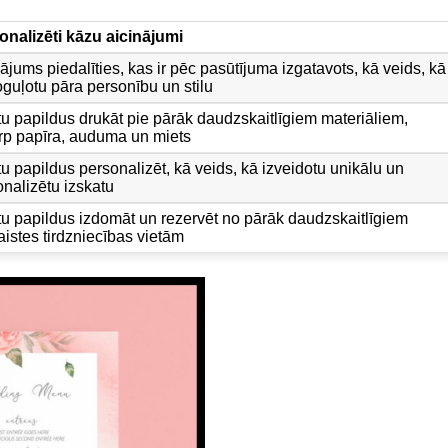
onalizēti kāzu aicinājumi
ājums piedalīties, kas ir pēc pasūtījuma izgatavots, kā veids, kā
guļotu pāra personību un stilu
tu papildus drukāt pie pārāk daudzskaitlīgiem materiāliem,
arp papīra, auduma un miets
u papildus personalizēt, kā veids, kā izveidotu unikālu un
onalizētu izskatu
tu papildus izdomāt un rezervēt no pārāk daudzskaitlīgiem
aistes tirdzniecības vietām