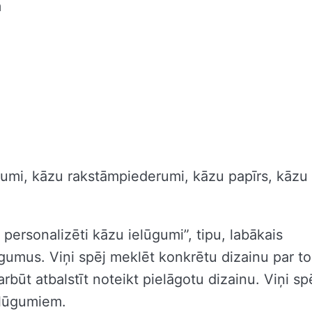
m
ājumi, kāzu rakstāmpiederumi, kāzu papīrs, kāzu
 personalizēti kāzu ielūgumi”, tipu, labākais
ūgumus. Viņi spēj meklēt konkrētu dizainu par to
būt atbalstīt noteikt pielāgotu dizainu. Viņi sp
elūgumiem.