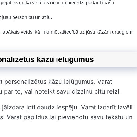
ūpējaties un ka vēlaties no viņu pieredzi padarīt īpašu.
t jūsu personību un stilu.
s, labākais veids, kā informēt attiecībā uz jūsu kāzām draugiem
sonalizētus kāzu ielūgumus
ikt personalizētus kāzu ielūgumus. Varat
 par to, vai noteikt savu dizainu citu reizi.
jāizdara ļoti daudz iespēju. Varat izdarīt izvēli
s. Varat papildus lai pievienotu savu tekstu un