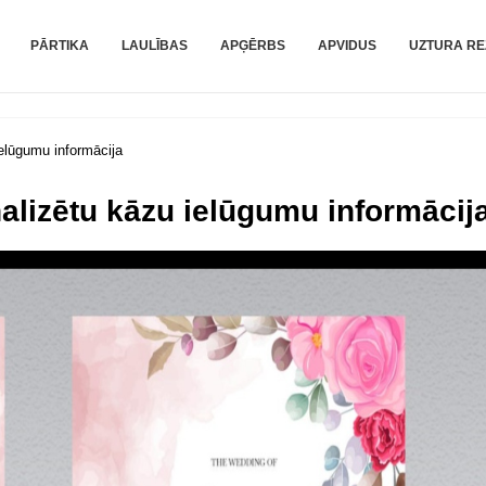
PĀRTIKA
LAULĪBAS
APĢĒRBS
APVIDUS
UZTURA RE
elūgumu informācija
alizētu kāzu ielūgumu informācij