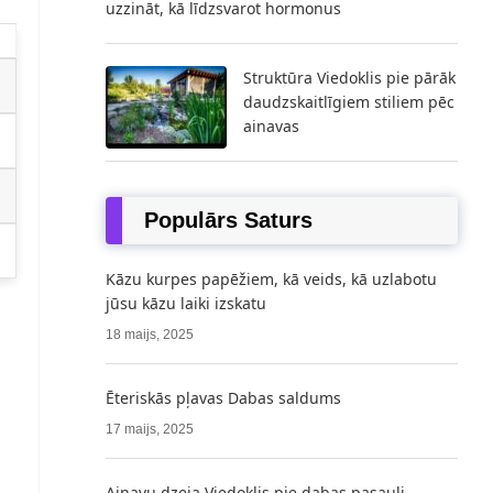
uzzināt, kā līdzsvarot hormonus
Struktūra Viedoklis pie pārāk
daudzskaitlīgiem stiliem pēc
ainavas
Populārs Saturs
Kāzu kurpes papēžiem, kā veids, kā uzlabotu
jūsu kāzu laiki izskatu
18 maijs, 2025
Ēteriskās pļavas Dabas saldums
17 maijs, 2025
Ainavu dzeja Viedoklis pie dabas pasauli