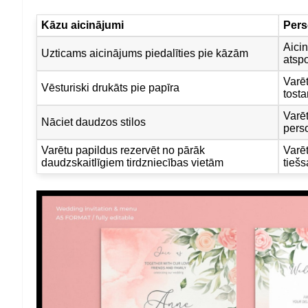
Kāzu aicinājumi
Pers
Aicin
Uzticams aicinājums piedalīties pie kāzām
atspo
Varē
Vēsturiski drukāts pie papīra
tost
Varēt
Nāciet daudzos stilos
pers
Varētu papildus rezervēt no pārāk
Varē
daudzskaitlīgiem tirdzniecības vietām
tiešs