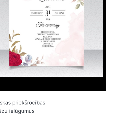
iskas priekšrocības
 kāzu ielūgumus