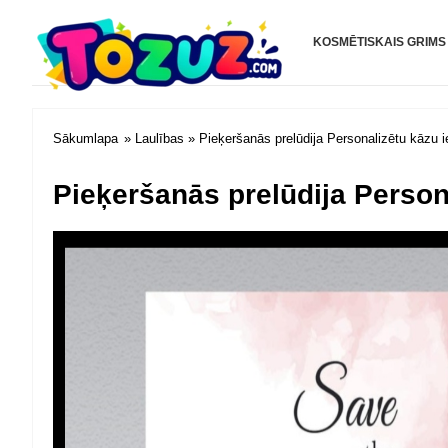
Tozuz.com
KOSMĒTISKAIS GRIMS
Sākumlapa
»
Laulības
» Pieķeršanās prelūdija Personalizētu kāzu i
Pieķeršanās prelūdija Person