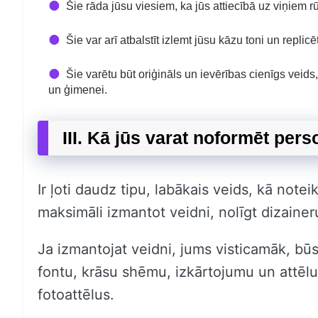
Šie rāda jūsu viesiem, ka jūs attiecībā uz viņiem r
Šie var arī atbalstīt izlemt jūsu kāzu toni un replicē
Šie varētu būt oriģināls un ievērības cienīgs veid
un ģimenei.
III. Kā jūs varat noformēt per
Ir ļoti daudz tipu, labākais veids, kā note
maksimāli izmantot veidni, nolīgt dizaineru
Ja izmantojat veidni, jums visticamāk, būs 
fontu, krāsu shēmu, izkārtojumu un attēlu
fotoattēlus.