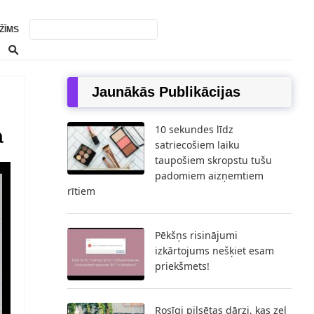
ŽĪMS
Jaunākās Publikācijas
10 sekundes līdz
a
satriecošiem laiku
taupošiem skropstu tušu
padomiem aizņemtiem
rītiem
Pēkšņs risinājumi
izkārtojums nešķiet esam
priekšmets!
Rosīgi pilsētas dārzi, kas zeļ