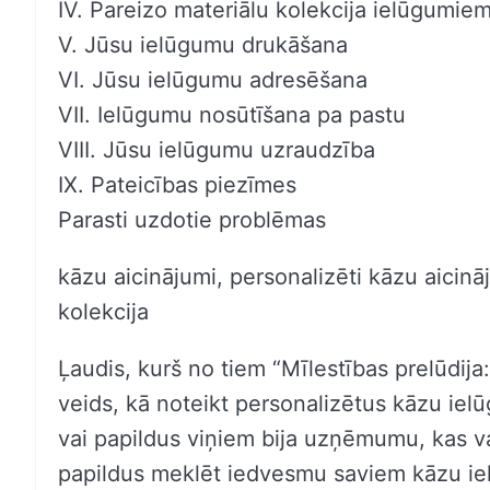
IV. Pareizo materiālu kolekcija ielūgumie
V. Jūsu ielūgumu drukāšana
VI. Jūsu ielūgumu adresēšana
VII. Ielūgumu nosūtīšana pa pastu
VIII. Jūsu ielūgumu uzraudzība
IX. Pateicības piezīmes
Parasti uzdotie problēmas
kāzu aicinājumi, personalizēti kāzu aicin
kolekcija
Ļaudis, kurš no tiem “Mīlestības prelūdija:
veids, kā noteikt personalizētus kāzu iel
vai papildus viņiem bija uzņēmumu, kas var
papildus meklēt iedvesmu saviem kāzu i