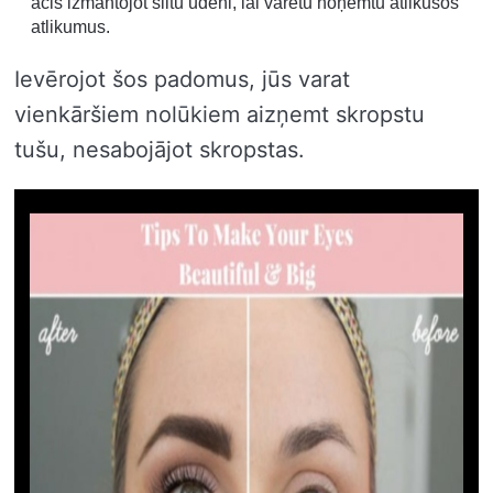
acis izmantojot siltu ūdeni, lai varētu noņemtu atlikušos
atlikumus.
Ievērojot šos padomus, jūs varat
vienkāršiem nolūkiem aizņemt skropstu
tušu, nesabojājot skropstas.