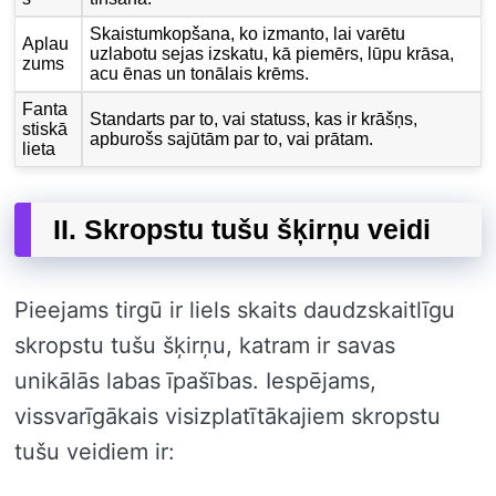
Skaistumkopšana, ko izmanto, lai varētu
Aplau
uzlabotu sejas izskatu, kā piemērs, lūpu krāsa,
zums
acu ēnas un tonālais krēms.
Fanta
Standarts par to, vai statuss, kas ir krāšņs,
stiskā
apburošs sajūtām par to, vai prātam.
lieta
II. Skropstu tušu šķirņu veidi
Pieejams tirgū ir liels skaits daudzskaitlīgu
skropstu tušu šķirņu, katram ir savas
unikālās labas īpašības. Iespējams,
vissvarīgākais visizplatītākajiem skropstu
tušu veidiem ir: