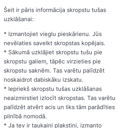
Šeit ir pāris informācija skropstu tušas
uzklāšanai:
* Izmantojiet vieglu pieskārienu. Jūs
nevēlaties savelkt skropstas kopējais.
* Sākumā uzklājiet skropstu tušu pie
skropstu galiem, tāpēc virzieties pie
skropstu saknēm. Tas varētu palīdzēt
noskaidrot dabiskāku izskatu.
* Iepriekš skropstu tušas uzklāšanas
neaizmirstiet izlocīt skropstas. Tas varētu
palīdzēt atvērt acis un liks tām parādīties
pilnībā nomodā.
* Ja tev ir taukaini plakstiņi, izmanto