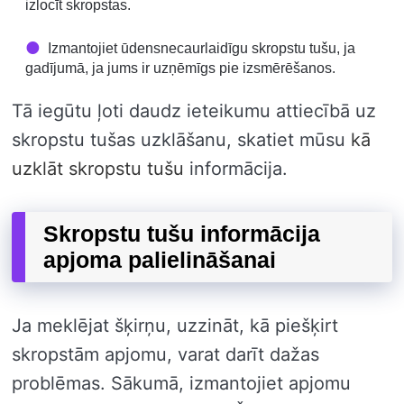
izlocīt skropstas.
Izmantojiet ūdensnecaurlaidīgu skropstu tušu, ja
gadījumā, ja jums ir uzņēmīgs pie izsmērēšanos.
Tā iegūtu ļoti daudz ieteikumu attiecībā uz
skropstu tušas uzklāšanu, skatiet mūsu
kā
uzklāt skropstu tušu
informācija.
Skropstu tušu informācija
apjoma palielināšanai
Ja meklējat šķirņu, uzzināt, kā piešķirt
skropstām apjomu, varat darīt dažas
problēmas. Sākumā, izmantojiet apjomu