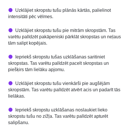
Uzklājiet skropstu tušu plānās kārtās, palielinot
intensitāti pēc vēlmes.
Uzklājiet skropstu tušu pie mitrām skropstām. Tas
varētu palīdzēt pakāpeniski pārklāt skropstas un neļaus
tām salipt kopējais.
Iepriekš skropstu tušas uzklāšanas saritiniet
skropstas. Tas varētu palīdzēt pacelt skropstas un
piešķirs tām lielāku apjomu.
Uzklājiet skropstu tušu vienkārši pie augšējām
skropstām. Tas varētu palīdzēt atvērt acis un padarīt tās
lielākas.
Iepriekš skropstu uzklāšanas noslaukiet lieko
skropstu tušu no zižļa. Tas varētu palīdzēt apturēt
salipšanu.