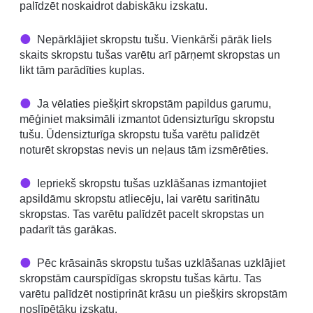
palīdzēt noskaidrot dabiskāku izskatu.
Nepārklājiet skropstu tušu. Vienkārši pārāk liels
skaits skropstu tušas varētu arī pārņemt skropstas un
likt tām parādīties kuplas.
Ja vēlaties piešķirt skropstām papildus garumu,
mēģiniet maksimāli izmantot ūdensizturīgu skropstu
tušu. Ūdensizturīga skropstu tuša varētu palīdzēt
noturēt skropstas nevis un neļaus tām izsmērēties.
Iepriekš skropstu tušas uzklāšanas izmantojiet
apsildāmu skropstu atliecēju, lai varētu saritinātu
skropstas. Tas varētu palīdzēt pacelt skropstas un
padarīt tās garākas.
Pēc krāsainās skropstu tušas uzklāšanas uzklājiet
skropstām caurspīdīgas skropstu tušas kārtu. Tas
varētu palīdzēt nostiprināt krāsu un piešķirs skropstām
noslīpētāku izskatu.