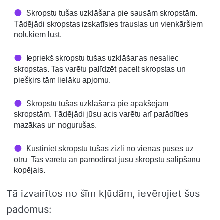
Skropstu tušas uzklāšana pie sausām skropstām.
Tādējādi skropstas izskatīsies trauslas un vienkāršiem
nolūkiem lūst.
Iepriekš skropstu tušas uzklāšanas nesaliec
skropstas. Tas varētu palīdzēt pacelt skropstas un
piešķirs tām lielāku apjomu.
Skropstu tušas uzklāšana pie apakšējām
skropstām. Tādējādi jūsu acis varētu arī parādīties
mazākas un nogurušas.
Kustiniet skropstu tušas zizli no vienas puses uz
otru. Tas varētu arī pamodināt jūsu skropstu salipšanu
kopējais.
Tā izvairītos no šīm kļūdām, ievērojiet šos
padomus: