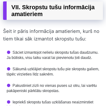
VII. Skropstu tušu informācija
amatieriem
Šeit ir pāris informācija amatieriem, kurš no
tiem tikai sāk izmantot skropstu tušu:
Sāciet izmantojot nelielu skropstu tušas daudzumu.
Ja būtisks, visu laiku varat lai pievienotu ļoti daudz.
Sākumā uzklājiet skropstu tušu pie skropstu galiem,
tāpēc virzieties līdz saknēm.
Pakustiniet zizli no vienas puses uz otru, lai varētu
pakāpeniski pārklātu skropstas.
Iepriekš skropstu tušas uzklāšanas neaizmirstiet