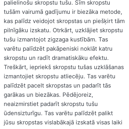
palielinošu skropstu tušu. Šīm skropstu
tušām vairumā gadījumu ir biezāka metode,
kas palīdz veidojot skropstas un piešķirt tām
pilnīgāku izskatu. Otrkārt, uzklājiet skropstu
tušu izmantojot zigzaga kustībām. Tas
varētu palīdzēt pakāpeniski noklāt katru
skropstu un radīt dramatiskāku efektu.
Treškārt, iepriekš skropstu tušas uzklāšanas
izmantojiet skropstu atliecēju. Tas varētu
palīdzēt pacelt skropstas un padarīt tās
garākas un biezākas. Pēdējoreiz,
neaizmirstiet padarīt skropstu tušu
ūdensizturīgu. Tas varētu palīdzēt palikt
jūsu skropstas vislabākajā izskatā visas laiki