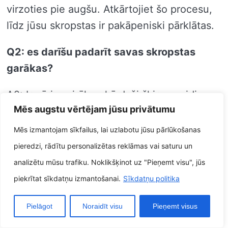
virzoties pie augšu. Atkārtojiet šo procesu,
līdz jūsu skropstas ir pakāpeniski pārklātas.
Q2: es darīšu padarīt savas skropstas
garākas?
A2: Ir pāris vairāk nekā daži šķirņu veidi,
Mēs augstu vērtējam jūsu privātumu
uzzināt, kā padarīt skropstas garākas, taču
daži no vienkāršākajiem veidiem ir maksimāli
Mēs izmantojam sīkfailus, lai uzlabotu jūsu pārlūkošanas
izmantot apjomu palielinošu skropstu tušu.
pieredzi, rādītu personalizētas reklāmas vai saturu un
Apjomu palielinošām skropstu tušām
analizētu mūsu trafiku. Noklikšķinot uz "Pieņemt visu", jūs
vairumā gadījumu ir biezāki, pilnīgāki sariņi,
piekrītat sīkdatņu izmantošanai.
Sīkdatņu politika
kas palīdz radīt garāku skropstu ilūziju.
Pielāgot
Noraidīt visu
Pieņemt visus
Iepriekš skropstu tušas uzklāšanas varat
papildus mēģināt maksimāli izmantot