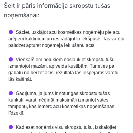
Šeit ir pāris informācija skropstu tušas
noņemšanai:
Sāciet, uzklājot acu kosmētikas noņēmēju pie acu
ārējiem kaktiņiem un iestrādājot to iekšpusē. Tas varētu
palīdzēt apturēt noņēmēja iekļūšanu acīs.
Vienkāršiem nolūkiem noslaukiet skropstu tušu
izmantojot mazām, apļveida kustībām. Turieties pa
gabalu no berzēt acis, rezultātā tas iespējams varētu
tās kaitināt.
Gadījumā, ja jums ir noturīgas skropstu tušas
kunkuļi, varat mēģināt maksimāli izmantot vates
tamponu, kas iemērc acu kosmētikas noņemšanas
līdzeklī.
Kad esat noņēmis visu skropstu tušu, izskalojiet