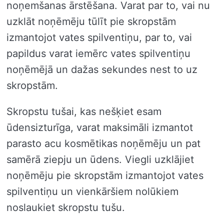
noņemšanas ārstēšana. Varat par to, vai nu
uzklāt noņēmēju tūlīt pie skropstām
izmantojot vates spilventiņu, par to, vai
papildus varat iemērc vates spilventiņu
noņēmējā un dažas sekundes nest to uz
skropstām.
Skropstu tušai, kas nešķiet esam
ūdensizturīga, varat maksimāli izmantot
parasto acu kosmētikas noņēmēju un pat
samērā ziepju un ūdens. Viegli uzklājiet
noņēmēju pie skropstām izmantojot vates
spilventiņu un vienkāršiem nolūkiem
noslaukiet skropstu tušu.