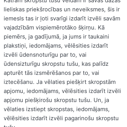
Katram skropstu tušu veidam ir savas dažas
lieliskas priekšrocības un neveiksmes, šis ir
iemesls tas ir ļoti svarīgi izdarīt izvēli savām
vajadzībām vispiemērotāko šķirņu. Kā
piemērs, ja gadījumā, ja jums ir taukaini
plakstiņi, iedomājams, vēlēsities izdarīt
izvēli ūdensnoturīgu par to, vai
ūdensizturīgu skropstu tušu, kas palīdz
apturēt tās izsmērēšanos par to, vai
iztecēšanu. Ja vēlaties piešķirt skropstām
apjomu, iedomājams, vēlēsities izdarīt izvēli
apjomu piešķirošu skropstu tušu. Un, ja
vēlaties izstiept skropstas, iedomājams,
vēlēsities izdarīt izvēli pagarinošu skropstu