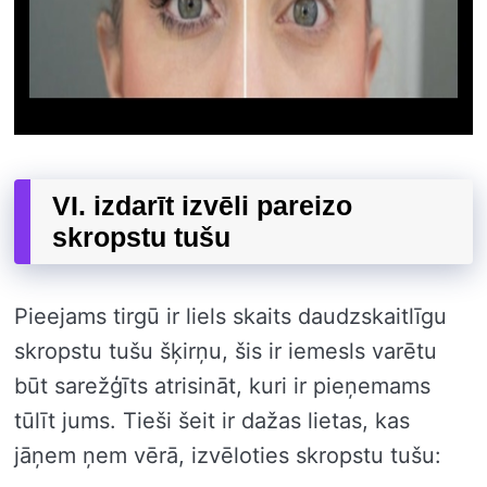
VI. izdarīt izvēli pareizo
skropstu tušu
Pieejams tirgū ir liels skaits daudzskaitlīgu
skropstu tušu šķirņu, šis ir iemesls varētu
būt sarežģīts atrisināt, kuri ir pieņemams
tūlīt jums. Tieši šeit ir dažas lietas, kas
jāņem ņem vērā, izvēloties skropstu tušu: