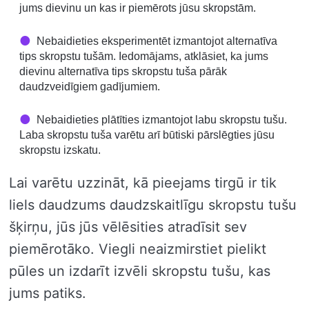
jums dievinu un kas ir piemērots jūsu skropstām.
Nebaidieties eksperimentēt izmantojot alternatīva
tips skropstu tušām. Iedomājams, atklāsiet, ka jums
dievinu alternatīva tips skropstu tuša pārāk
daudzveidīgiem gadījumiem.
Nebaidieties plātīties izmantojot labu skropstu tušu.
Laba skropstu tuša varētu arī būtiski pārslēgties jūsu
skropstu izskatu.
Lai varētu uzzināt, kā pieejams tirgū ir tik
liels daudzums daudzskaitlīgu skropstu tušu
šķirņu, jūs jūs vēlēsities atradīsit sev
piemērotāko. Viegli neaizmirstiet pielikt
pūles un izdarīt izvēli skropstu tušu, kas
jums patiks.