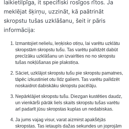
laikietilpīga, it specifiski rosīgos rītos. Ja
meklējat šķirņu, uzzināt, kā paātrināt
skropstu tušas uzklāšanu, šeit ir pāris
informācija:
Izmantojiet nelielu, leņķisko otiņu, lai varētu uzklātu
skropstām skropstu tušu. Tas varētu palīdzēt dabūt
precīzāku uzklāšanu un izvairīties no no skropstu
tušas nokļūšanas pie plakstiņa.
Sāciet, uzklājot skropstu tušu pie skropstu pamatnes,
tāpēc izkustiniet otu līdz galiem. Tas varētu palīdzēt
noskaidrot dabiskāku skropstu pacēlāju.
Nepārklājiet skropstu tušu. Diezgan kustēties daudz,
un vienkārši pārāk liels skaits skropstu tušas varētu
arī padarīt jūsu skropstas kuplas un nedabiskas.
Ja jums vajag visur, varat aizmirst apakšējās
skropstas. Tas ietaupīs dažas sekundes un joprojām