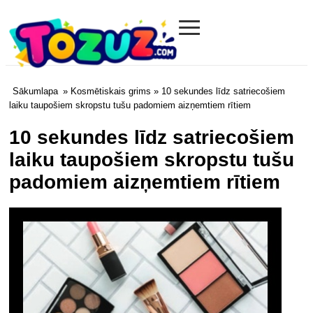
≡
Tozuz.com
Sākumlapa
»
Kosmētiskais grims
» 10 sekundes līdz satriecošiem
laiku taupošiem skropstu tušu padomiem aizņemtiem rītiem
10 sekundes līdz satriecošiem
laiku taupošiem skropstu tušu
padomiem aizņemtiem rītiem