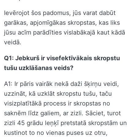
Ievērojot šos padomus, jūs varat dabūt
garākas, apjomīgākas skropstas, kas liks
jūsu acīm parādīties vislabākajā kaut kādā
veidā.
Q1: Jebkurš ir visefektīvākais skropstu
tušu uzklāšanas veids?
A1: Ir pāris vairāk nekā daži šķirņu veidi,
uzzināt, kā uzklāt skropstu tušu, taču
visizplatītākā process ir skropstas no
saknēm līdz galiem, ar zizli. Sāciet, turot
zizli 45 grādu leņķī pretstatā skropstām un
kustinot to no vienas puses uz otru,