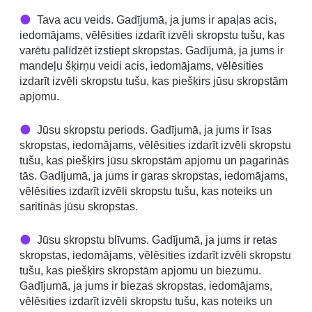
Tava acu veids. Gadījumā, ja jums ir apaļas acis,
iedomājams, vēlēsities izdarīt izvēli skropstu tušu, kas
varētu palīdzēt izstiept skropstas. Gadījumā, ja jums ir
mandeļu šķirņu veidi acis, iedomājams, vēlēsities
izdarīt izvēli skropstu tušu, kas piešķirs jūsu skropstām
apjomu.
Jūsu skropstu periods. Gadījumā, ja jums ir īsas
skropstas, iedomājams, vēlēsities izdarīt izvēli skropstu
tušu, kas piešķirs jūsu skropstām apjomu un pagarinās
tās. Gadījumā, ja jums ir garas skropstas, iedomājams,
vēlēsities izdarīt izvēli skropstu tušu, kas noteiks un
saritinās jūsu skropstas.
Jūsu skropstu blīvums. Gadījumā, ja jums ir retas
skropstas, iedomājams, vēlēsities izdarīt izvēli skropstu
tušu, kas piešķirs skropstām apjomu un biezumu.
Gadījumā, ja jums ir biezas skropstas, iedomājams,
vēlēsities izdarīt izvēli skropstu tušu, kas noteiks un