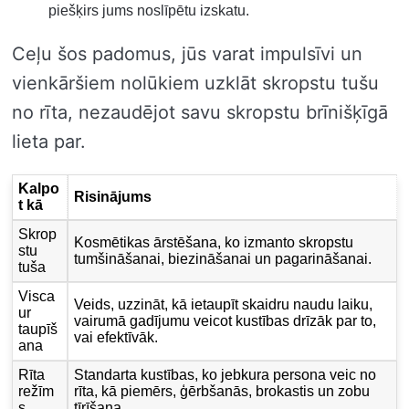
piešķirs jums noslīpētu izskatu.
Ceļu šos padomus, jūs varat impulsīvi un
vienkāršiem nolūkiem uzklāt skropstu tušu
no rīta, nezaudējot savu skropstu brīnišķīgā
lieta par.
Kalpo
Risinājums
t kā
Skrop
Kosmētikas ārstēšana, ko izmanto skropstu
stu
tumšināšanai, biezināšanai un pagarināšanai.
tuša
Visca
Veids, uzzināt, kā ietaupīt skaidru naudu laiku,
ur
vairumā gadījumu veicot kustības drīzāk par to,
taupīš
vai efektīvāk.
ana
Rīta
Standarta kustības, ko jebkura persona veic no
režīm
rīta, kā piemērs, ģērbšanās, brokastis un zobu
s
tīrīšana.