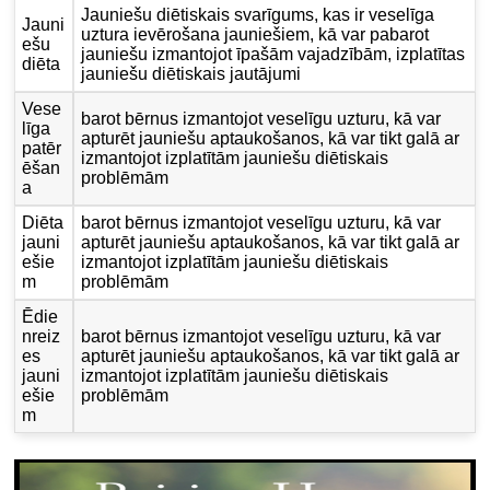
Jauniešu diētiskais svarīgums, kas ir veselīga
Jauni
uztura ievērošana jauniešiem, kā var pabarot
ešu
jauniešu izmantojot īpašām vajadzībām, izplatītas
diēta
jauniešu diētiskais jautājumi
Vese
barot bērnus izmantojot veselīgu uzturu, kā var
līga
apturēt jauniešu aptaukošanos, kā var tikt galā ar
patēr
izmantojot izplatītām jauniešu diētiskais
ēšan
problēmām
a
Diēta
barot bērnus izmantojot veselīgu uzturu, kā var
jauni
apturēt jauniešu aptaukošanos, kā var tikt galā ar
ešie
izmantojot izplatītām jauniešu diētiskais
m
problēmām
Ēdie
nreiz
barot bērnus izmantojot veselīgu uzturu, kā var
es
apturēt jauniešu aptaukošanos, kā var tikt galā ar
jauni
izmantojot izplatītām jauniešu diētiskais
ešie
problēmām
m