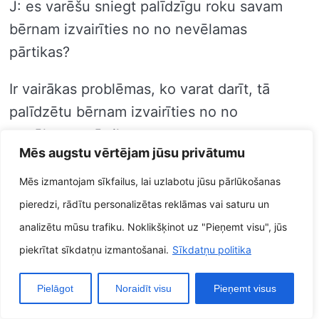
J: es varēšu sniegt palīdzīgu roku savam
bērnam izvairīties no no nevēlamas
pārtikas?
Ir vairākas problēmas, ko varat darīt, tā
palīdzētu bērnam izvairīties no no
nevēlamas pārtikas, tostarp:
Mēs augstu vērtējam jūsu privātumu
* Ierobežojiet jūsu mājā pieejamās
Mēs izmantojam sīkfailus, lai uzlabotu jūsu pārlūkošanas
nevēlamās pārtikas daudzumu.
pieredzi, rādītu personalizētas reklāmas vai saturu un
analizētu mūsu trafiku. Noklikšķinot uz "Pieņemt visu", jūs
* Padariet bērnam pieejamas veselīgas
piekrītat sīkdatņu izmantošanai.
Sīkdatņu politika
uzkodas.
Pielāgot
Noraidīt visu
Pieņemt visus
* Runājiet izmantojot savu jauniešu attiecībā
uz to, cik svarīgi ir patērēt veselīgu pārtiku.