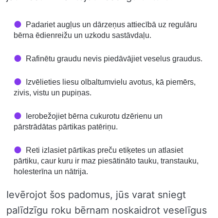
Padariet augļus un dārzeņus attiecībā uz regulāru
bērna ēdienreižu un uzkodu sastāvdaļu.
Rafinētu graudu nevis piedāvājiet veselus graudus.
Izvēlieties liesu olbaltumvielu avotus, kā piemērs,
zivis, vistu un pupiņas.
Ierobežojiet bērna cukurotu dzērienu un
pārstrādātas pārtikas patēriņu.
Reti izlasiet pārtikas preču etiķetes un atlasiet
pārtiku, caur kuru ir maz piesātināto tauku, transtauku,
holesterīna un nātrija.
Ievērojot šos padomus, jūs varat sniegt
palīdzīgu roku bērnam noskaidrot veselīgus