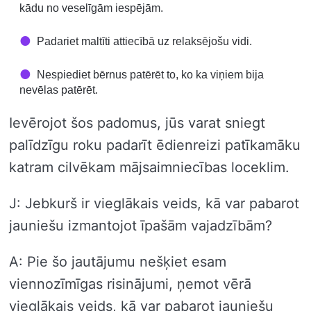
kādu no veselīgām iespējām.
Padariet maltīti attiecībā uz relaksējošu vidi.
Nespiediet bērnus patērēt to, ko ka viņiem bija
nevēlas patērēt.
Ievērojot šos padomus, jūs varat sniegt
palīdzīgu roku padarīt ēdienreizi patīkamāku
katram cilvēkam mājsaimniecības loceklim.
J: Jebkurš ir vieglākais veids, kā var pabarot
jauniešu izmantojot īpašām vajadzībām?
A: Pie šo jautājumu nešķiet esam
viennozīmīgas risinājumi, ņemot vērā
vieglākais veids, kā var pabarot jauniešu