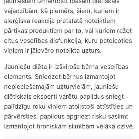
jauniešiem izmantojot īpašām diētiskais
vajadzībām, kā piemērs, šiem, kuriem ir
alerģiska reakcija pretstatā noteiktiem
pārtikas produktiem par to, vai kuriem ražot
citus veselības disfunkcija, kuru pateicoties
viņiem ir jāievēro noteikta uzturs.
Jauniešu diēta ir izšķiroša bērna veselības
elements. Sniedzot bērnus izmantojot
nepieciešamajām uzturvielām, jauniešu
diētiskais eksperti varētu papildus sniegt
palīdzīgu roku viņiem atbilstoši attīstīties un
pārvērsties, papildus apgriezt risku saslimt
izmantojot hroniskām slimībām vēlākā dzīvē.