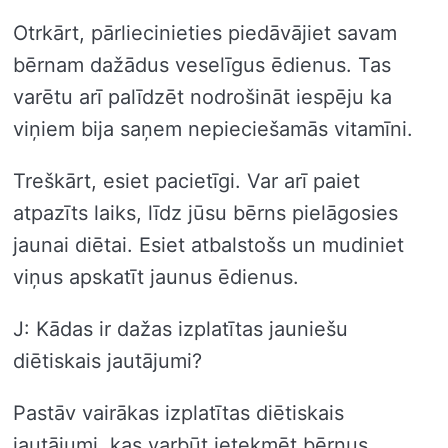
Otrkārt, pārliecinieties piedāvājiet savam
bērnam dažādus veselīgus ēdienus. Tas
varētu arī palīdzēt nodrošināt iespēju ka
viņiem bija saņem nepieciešamās vitamīni.
Treškārt, esiet pacietīgi. Var arī paiet
atpazīts laiks, līdz jūsu bērns pielāgosies
jaunai diētai. Esiet atbalstošs un mudiniet
viņus apskatīt jaunus ēdienus.
J: Kādas ir dažas izplatītas jauniešu
diētiskais jautājumi?
Pastāv vairākas izplatītas diētiskais
jautājumi, kas varbūt ietekmēt bērnus,