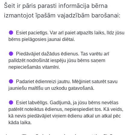
Šeit ir pāris parasti informācija bērna
izmantojot īpašām vajadzībām barošanai:
Esiet pacietīgs. Var arī paiet atpazīts laiks, līdz jūsu
bērns pielāgosies jaunai diētai.
Piedāvājiet dažādus ēdienus. Tas varētu arī
palīdzēt nodrošināt iespēju jūsu bērns saņem
nepieciešamās vitamīni.
Padariet ēdienreizi jautru. Mēģiniet saturēt savu
jauniešu maltīšu un uzkodu gatavošanā.
Esiet labvēlīgs. Gadījumā, ja jūsu bērns nevēlas
patērēt noteiktus ēdienus, nepiespiediet tos. Kā veids,
kā nevis piedāvājiet viņiem ēdienu atkal un atkal pēc
kāda laika.