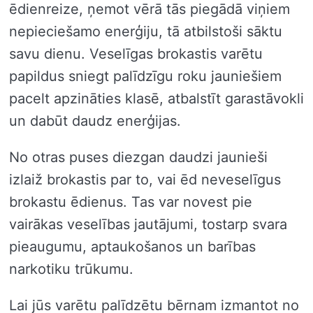
ēdienreize, ņemot vērā tās piegādā viņiem
nepieciešamo enerģiju, tā atbilstoši sāktu
savu dienu. Veselīgas brokastis varētu
papildus sniegt palīdzīgu roku jauniešiem
pacelt apzināties klasē, atbalstīt garastāvokli
un dabūt daudz enerģijas.
No otras puses diezgan daudzi jaunieši
izlaiž brokastis par to, vai ēd neveselīgus
brokastu ēdienus. Tas var novest pie
vairākas veselības jautājumi, tostarp svara
pieaugumu, aptaukošanos un barības
narkotiku trūkumu.
Lai jūs varētu palīdzētu bērnam izmantot no