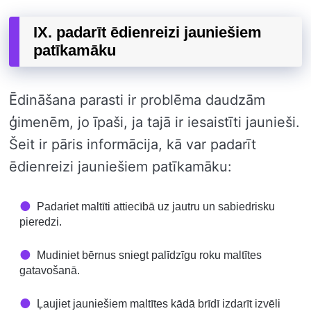
IX. padarīt ēdienreizi jauniešiem
patīkamāku
Ēdināšana parasti ir problēma daudzām
ģimenēm, jo īpaši, ja tajā ir iesaistīti jaunieši.
Šeit ir pāris informācija, kā var padarīt
ēdienreizi jauniešiem patīkamāku:
Padariet maltīti attiecībā uz jautru un sabiedrisku
pieredzi.
Mudiniet bērnus sniegt palīdzīgu roku maltītes
gatavošanā.
Ļaujiet jauniešiem maltītes kādā brīdī izdarīt izvēli