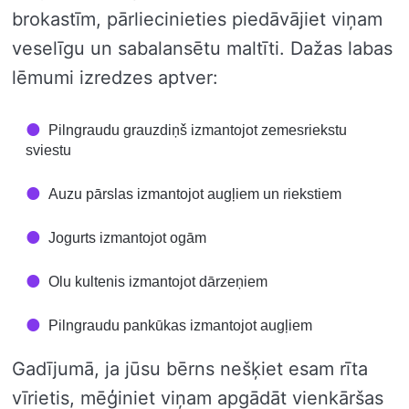
brokastīm, pārliecinieties piedāvājiet viņam
veselīgu un sabalansētu maltīti. Dažas labas
lēmumi izredzes aptver:
Pilngraudu grauzdiņš izmantojot zemesriekstu
sviestu
Auzu pārslas izmantojot augļiem un riekstiem
Jogurts izmantojot ogām
Olu kultenis izmantojot dārzeņiem
Pilngraudu pankūkas izmantojot augļiem
Gadījumā, ja jūsu bērns nešķiet esam rīta
vīrietis, mēģiniet viņam apgādāt vienkāršas