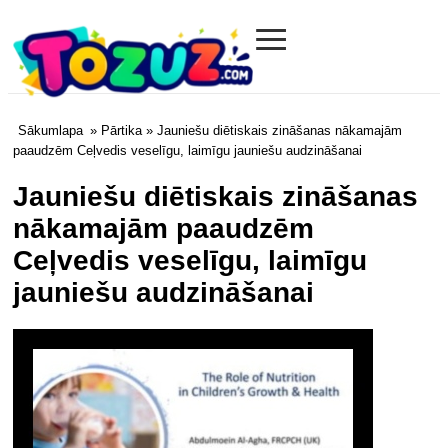
≡
Tozuz.com
Sākumlapa
»
Pārtika
» Jauniešu diētiskais zināšanas nākamajām
paaudzēm Ceļvedis veselīgu, laimīgu jauniešu audzināšanai
Jauniešu diētiskais zināšanas
nākamajām paaudzēm
Ceļvedis veselīgu, laimīgu
jauniešu audzināšanai