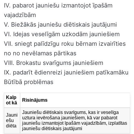
IV. pabarot jauniešu izmantojot īpašām
vajadzībām
V. Biežākās jauniešu diētiskais jautājumi
VI. Idejas veselīgām uzkodām jauniešiem
VII. sniegt palīdzīgu roku bērnam izvairīties
no no nevēlamas pārtikas
VIII. Brokastu svarīgums jauniešiem
IX. padarīt ēdienreizi jauniešiem patīkamāku
Būtībā problēmas
Kalp
Risinājums
ot kā
Jauniešu diētiskais svarīgums, kas ir veselīga
Jauni
uztura ievērošana jauniešiem, kā var pabarot
ešu
jauniešu izmantojot īpašām vajadzībām, izplatītas
diēta
jauniešu diētiskais jautājumi