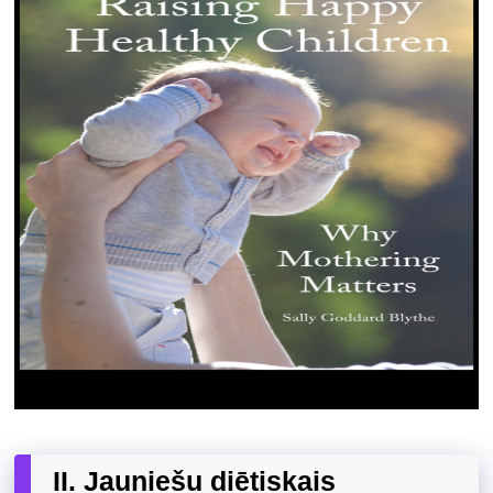
II. Jauniešu diētiskais