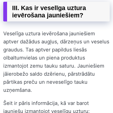
III. Kas ir veselīga uztura
ievērošana jauniešiem?
Veselīga uztura ievērošana jauniešiem
aptver dažādus augļus, dārzeņus un veselus
graudus. Tas aptver papildus liesās
olbaltumvielas un piena produktus
izmantojot zemu tauku saturu. Jauniešiem
jāierobežo saldo dzērienu, pārstrādātu
pārtikas preču un neveselīgo tauku
uzņemšana.
Šeit ir pāris informācija, kā var barot
jauniešu izmantojot veselīgu uzturu: