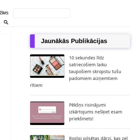
ŽĪMS
Jaunākās Publikācijas
10 sekundes līdz
satriecošiem laiku
taupošiem skropstu tušu
padomiem aizņemtiem
rītiem
Pēkšņs risinājumi
izkārtojums nešķiet esam
priekšmets!
Rosīgi pilsētas dārzi, kas zeļ