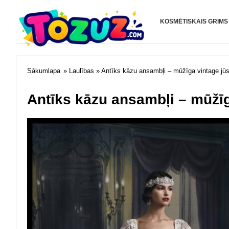
Tozuz.com
KOSMĒTISKAIS GRIMS
Sākumlapa
»
Laulības
» Antīks kāzu ansambļi – mūžīga vintage jūsu
Antīks kāzu ansambļi – mūžīg