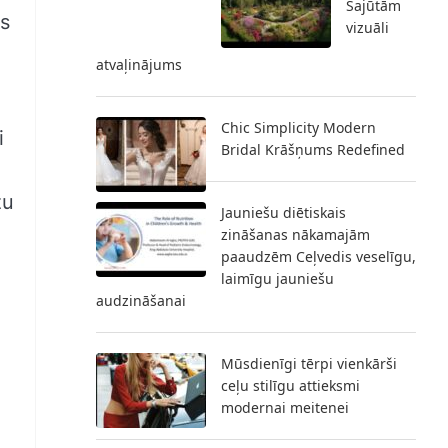
Sajūtām
as
vizuāli
atvaļinājums
Chic Simplicity Modern
i
Bridal Krāšņums Redefined
zu
Jauniešu diētiskais
zināšanas nākamajām
paaudzēm Ceļvedis veselīgu,
laimīgu jauniešu
audzināšanai
Mūsdienīgi tērpi vienkārši
ceļu stilīgu attieksmi
modernai meitenei