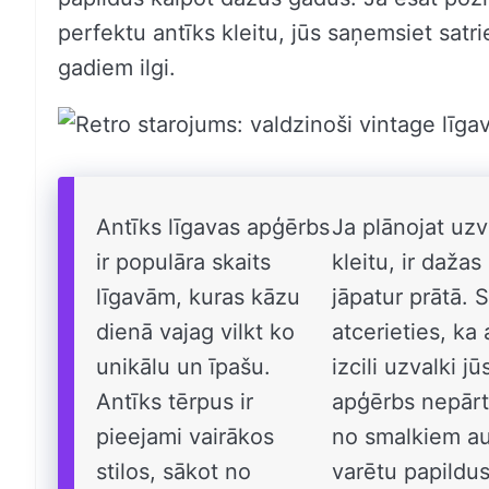
perfektu antīks kleitu, jūs saņemsiet satr
gadiem ilgi.
Antīks līgavas apģērbs
Ja plānojat uzvi
ir populāra skaits
kleitu, ir dažas
līgavām, kuras kāzu
jāpatur prātā. S
dienā vajag vilkt ko
atcerieties, ka 
unikālu un īpašu.
izcili uzvalki 
Antīks tērpus ir
apģērbs nepārtr
pieejami vairākos
no smalkiem a
stilos, sākot no
varētu papildu