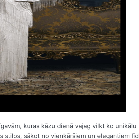
līgavām, kuras kāzu dienā vajag vilkt ko unikālu
os stilos, sākot no vienkāršiem un elegantiem lī