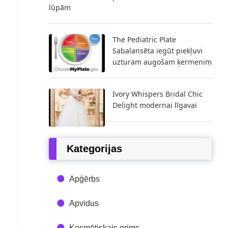
lūpām
The Pediatric Plate
Sabalansēta iegūt piekļuvi
uzturam augošam ķermenim
Ivory Whispers Bridal Chic
Delight modernai līgavai
Kategorijas
Apģērbs
Apvidus
Kosmētiskais grims