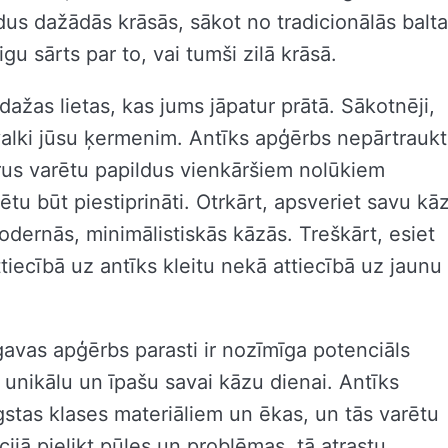
dus dažādās krāsās, sākot no tradicionālās balt
u sārts par to, vai tumši zilā krāsā.
r dažas lietas, kas jums jāpatur prātā. Sākotnēji,
uzvalki jūsu ķermenim. Antīks apģērbs nepārtraukt
us varētu papildus vienkāršiem nolūkiem
ētu būt piestiprināti. Otrkārt, apsveriet savu kā
modernās, minimālistiskās kāzās. Treškārt, esiet
iecībā uz antīks kleitu nekā attiecībā uz jaunu
gavas apģērbs parasti ir nozīmīga potenciāls
 unikālu un īpašu savai kāzu dienai. Antīks
gstas klases materiāliem un ēkas, un tās varētu
ijā pielikt pūles un problēmas, tā atrastu