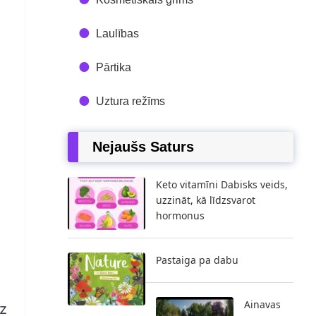
Laulības
Pārtika
Uztura režīms
Nejaušs Saturs
Keto vitamīni Dabisks veids,
uzzināt, kā līdzsvarot
hormonus
Pastaiga pa dabu
Ainavas
dz