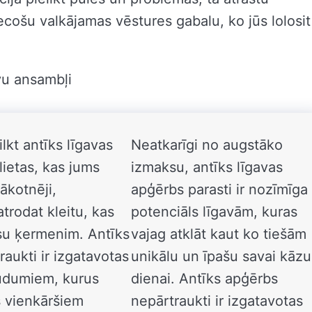
iecošu valkājamas vēstures gabalu, ko jūs lolosit
lkt antīks līgavas
Neatkarīgi no augstāko
 lietas, kas jums
izmaksu, antīks līgavas
ākotnēji,
apģērbs parasti ir nozīmīga
atrodat kleitu, kas
potenciāls līgavām, kuras
jūsu ķermenim. Antīks
vajag atklāt kaut ko tiešām
aukti ir izgatavotas
unikālu un īpašu savai kāzu
udumiem, kurus
dienai. Antīks apģērbs
s vienkāršiem
nepārtraukti ir izgatavotas