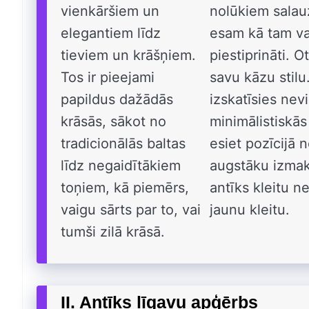
vienkāršiem un
nolūkiem salauz
elegantiem līdz
esam kā tam va
tieviem un krāšņiem.
piestiprināti. O
Tos ir pieejami
savu kāzu stilu
papildus dažādās
izskatīsies nev
krāsās, sākot no
minimālistiskās
tradicionālās baltas
esiet pozīcijā 
līdz negaidītākiem
augstāku izmak
toņiem, kā piemērs,
antīks kleitu n
vaigu sārts par to, vai
jaunu kleitu.
tumši zilā krāsā.
II. Antīks līgavu apģērbs