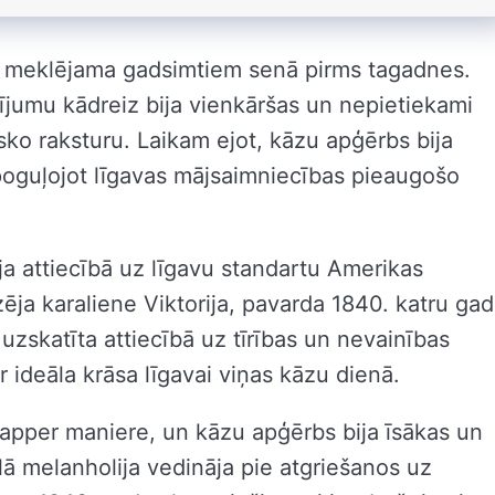
 ir meklējama gadsimtiem senā pirms tagadnes.
jumu kādreiz bija vienkāršas un nepietiekami
ko raksturu. Laikam ejot, kāzu apģērbs bija
poguļojot līgavas mājsaimniecības pieaugošo
ja attiecībā uz līgavu standartu Amerikas
zēja karaliene Viktorija, pavarda 1840. katru ga
a uzskatīta attiecībā uz tīrības un nevainības
ir ideāla krāsa līgavai viņas kāzu dienā.
apper maniere, un kāzu apģērbs bija īsākas un
lā melanholija vedināja pie atgriešanos uz