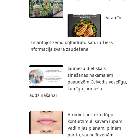
Vitamīni
izmantojot zemu ogļhidrātu saturu Tiešs
informācija svara zaudēšanai
Jauniešu diētiskais
zināšanas nākamajām
paaudzēm Ceļvedis veselīgu,
laimīgu jauniešu
audzināšanai
Atrodiet perfektu lūpu
kontūrzīmuli savām lūpām.
Vadlīnijas plānām, pilnām
par to, vai nelīdzenām