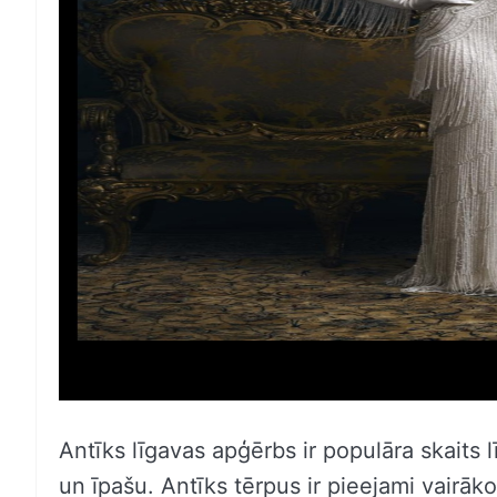
Antīks līgavas apģērbs ir populāra skaits 
un īpašu. Antīks tērpus ir pieejami vairāk