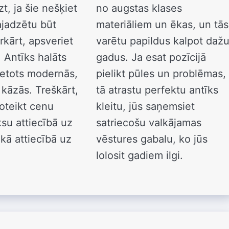
t, ja šie nešķiet
no augstas klases
jadzētu būt
materiāliem un ēkas, un tās
trkārt, apsveriet
varētu papildus kalpot daž
. Antīks halāts
gadus. Ja esat pozīcijā
ietots modernās,
pielikt pūles un problēmas,
 kāzās. Treškārt,
tā atrastu perfektu antīks
noteikt cenu
kleitu, jūs saņemsiet
su attiecībā uz
satriecošu valkājamas
ekā attiecībā uz
vēstures gabalu, ko jūs
lolosit gadiem ilgi.