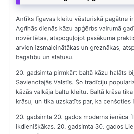
Antīks līgavas kleitu vēsturiskā pagātne
Agrīnās dienās kāzu apģērbs vairumā gadī
novērtētas, atspoguļojot pasākuma praktis
arvien izsmalcinātākas un greznākas, ats
bagātību un statusu.
20. gadsimta pirmkārt baltā kāzu halāts bi
Savienotajās Valstīs. Šo tradīciju populari
kāzās valkāja baltu kleitu. Baltā krāsa tik
krāsu, un tika uzskatīts par, ka cenšoties 
20. gadsimta 20. gados moderns ienāca fl
ikdienišķākas. 20. gadsimta 30. gados Lie