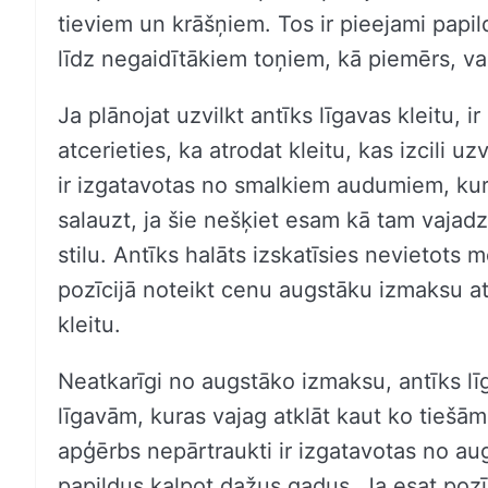
tieviem un krāšņiem. Tos ir pieejami papil
līdz negaidītākiem toņiem, kā piemērs, vaig
Ja plānojat uzvilkt antīks līgavas kleitu, i
atcerieties, ka atrodat kleitu, kas izcili 
ir izgatavotas no smalkiem audumiem, kur
salauzt, ja šie nešķiet esam kā tam vajadz
stilu. Antīks halāts izskatīsies nevietots 
pozīcijā noteikt cenu augstāku izmaksu att
kleitu.
Neatkarīgi no augstāko izmaksu, antīks lī
līgavām, kuras vajag atklāt kaut ko tiešām
apģērbs nepārtraukti ir izgatavotas no au
papildus kalpot dažus gadus. Ja esat pozīc